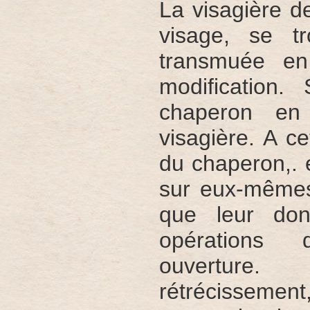
La visagière d
visage, se t
transmuée en
modification.
chaperon en b
visagière. A ce
du chaperon,. é
sur eux-mêmes,
que leur don
opérations 
ouverture
rétrécisseme