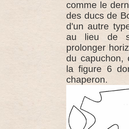
comme le derni
des ducs de B
d'un autre typ
au lieu de sa
prolonger hori
du capuchon, 
la figure 6 d
chaperon.