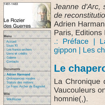
Jeanne d'Arc, 
de reconstituti
Adrien Harma
Paris, Editions
Menu
.: Préface
| 
.: Accueil
.: Louis XI
gippon
| Les c
.: Les francs-archers
.: Liens et crédits
.: Galerie
.: Contacts
Le chaper
Documents
.: Adrien Harmand
.: Ordonnances royales
La Chronique 
.: Statuts des métiers
.: Le Franc Archer de Bagnolet
Vaucouleurs on 
Wiki
homnie(,).
.: WikiRozier