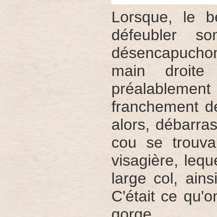
Lorsque, le b
défeubler so
désencapuchonne
main droite 
préalableme
franchement de
alors, débarra
cou se trouva
visagière, lequ
large col, ain
C'était ce qu'
gorge.