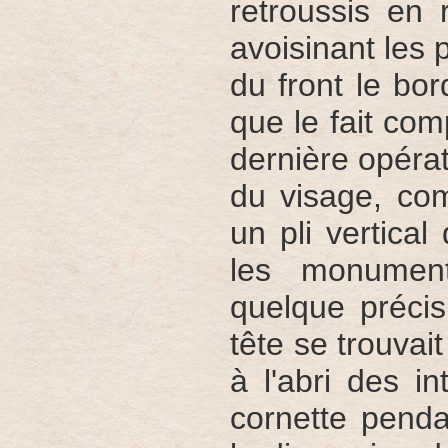
retroussis en r
avoisinant les
du front le bor
que le fait com
dernière opéra
du visage, com
un pli vertica
les monument
quelque préci
tête se trouva
à l'abri des i
cornette penda