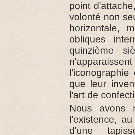
point d'attach
volonté non seu
horizontale, m
obliques inte
quinzième siè
n'apparaiss
l'iconographi
que leur inven
l'art de confec
Nous avons m
l'existence, a
d'une tapiss