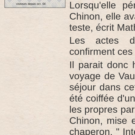
Lorsqu'elle p
visiteurs depuis oct. 04
Chinon, elle av
teste, écrit Ma
Les actes d'
confirment ces
Il parait donc
voyage de Vau
séjour dans cet
été coiffée d'u
les propres par
Chinon, mise e
chaperon. " Int