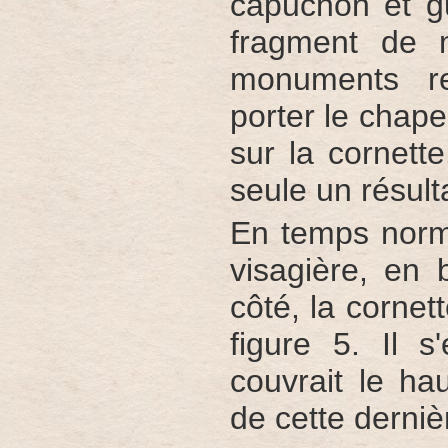
capuchon et gu
fragment de 
monuments re
porter le chape
sur la cornett
seule un résult
En temps norma
visagière, en 
côté, la cornet
figure 5. Il 
couvrait le hau
de cette dernièr