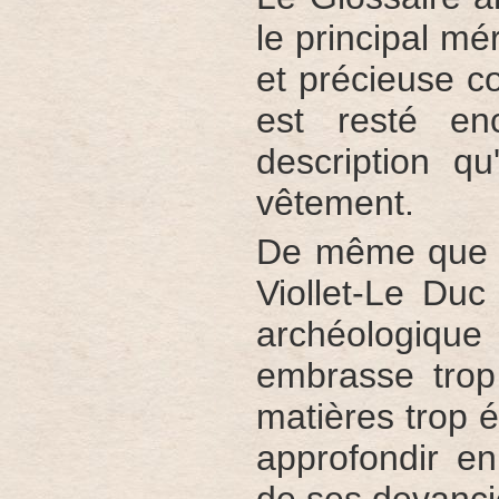
le principal m
et précieuse co
est resté en
description qu
vêtement.
De même que l
Viollet-Le Du
archéologiqu
embrasse trop
matières trop 
approfondir en
de ses devanci