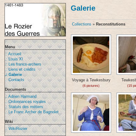
Galerie
Collections
»
Reconstitutions
Menu
.: Accueil
.: Louis XI
.: Les francs-archers
.: Liens et crédits
.: Galerie
.: Contacts
Voyage à Tewkesbury
Tewkesb
(6 pictures)
(15 pi
Documents
.: Adrien Harmand
.: Ordonnances royales
.: Statuts des métiers
.: Le Franc Archer de Bagnolet
Wiki
.: WikiRozier